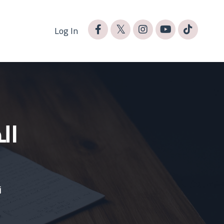
Log In
‏ا
ن